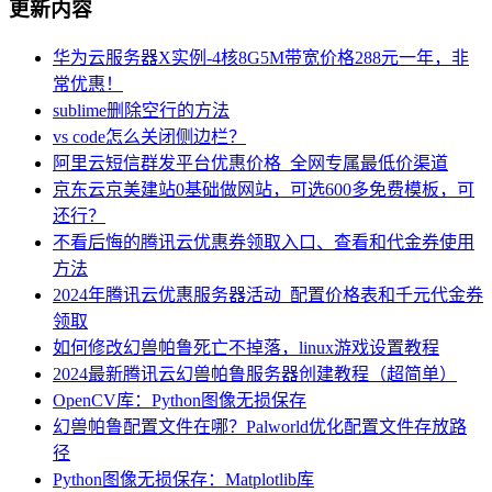
更新内容
华为云服务器X实例-4核8G5M带宽价格288元一年，非
常优惠！
sublime删除空行的方法
vs code怎么关闭侧边栏？
阿里云短信群发平台优惠价格_全网专属最低价渠道
京东云京美建站0基础做网站，可选600多免费模板，可
还行？
不看后悔的腾讯云优惠券领取入口、查看和代金券使用
方法
2024年腾讯云优惠服务器活动_配置价格表和千元代金券
领取
如何修改幻兽帕鲁死亡不掉落，linux游戏设置教程
2024最新腾讯云幻兽帕鲁服务器创建教程（超简单）
OpenCV库：Python图像无损保存
幻兽帕鲁配置文件在哪？Palworld优化配置文件存放路
径
Python图像无损保存：Matplotlib库