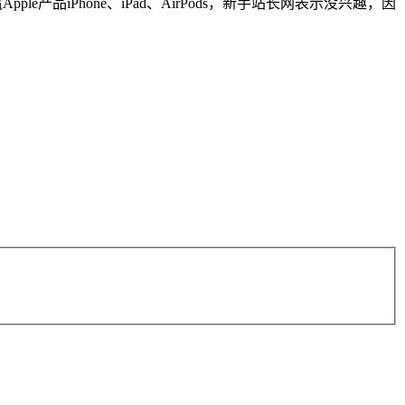
e产品iPhone、iPad、AirPods，新手站长网表示没兴趣，因