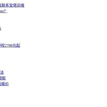
或联系宝塔运维
tu？
法
权2788元起
法
领取
版报价