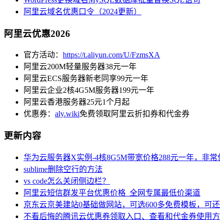
阿里云域名优惠口令（2024更新）
阿里云优惠2026
官方活动：
https://t.aliyun.com/U/FzmsXA
阿里云200M轻量服务器38元一年
阿里云ECS服务器新老同享99元一年
阿里云企业2核4G5M服务器199元一年
阿里云香港服务器25元1个月起
优惠券：
aly.wiki
免费领取阿里云折扣券和代金券
更新内容
华为云服务器X实例-4核8G5M带宽价格288元一年，非
sublime删除空行的方法
vs code怎么关闭侧边栏？
阿里云短信群发平台优惠价格_全网专属最低价渠道
京东云京美建站0基础做网站，可选600多免费模板，可
不看后悔的腾讯云优惠券领取入口、查看和代金券使用方