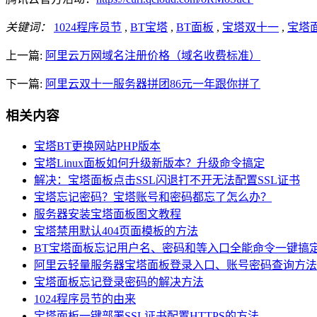
关键词：
1024程序员节
,
BT宝塔
,
BT面板
,
宝塔双十一
,
宝塔
上一篇:
阿里云万网域名注册价格（域名收费标准）
下一篇:
阿里云双十一服务器拼团86元一年跟你拼了
相关内容
宝塔BT更换网站PHP版本
宝塔Linux面板如何升级新版本？升级命令搞定
解决：宝塔面板点击SSL闪退打不开无法配置SSL证书
宝塔忘记密码？宝塔账号和密码都忘了怎么办？
服务器安装宝塔面板图文教程
宝塔禁用默认404页面模板的方法
BT宝塔面板忘记用户名、密码和等入口全能命令一键搞
阿里云轻量服务器宝塔面板登录入口、账号密码查询方法
宝塔面板忘记登录密码的解决方法
1024程序员节的由来
宝塔面板一键部署SSL证书配置HTTPS的方法