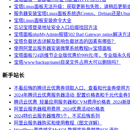
宝塔Linux面板无法升级：获取更新包失败，请稍后更新
服务器安装宝塔Linux面板系统选Centos、Debian还是Ubun
宝塔Linux面板安装命令大全
忘记宝塔登录地址安全入口后缀找回方法
宝塔面板phpMyAdmin报错502 Bad Gateway nginx解决方
宝塔负载状态详解及影响负载状态的因素有哪些？
使用阿里云服务器安装微擎系统教程by宝塔面板
宝塔面板724运维节企业版优惠价999元/年，专业版永久授
宝塔/www/backup/panel目录文件占用大可以删除吗？
新手站长
不看后悔的腾讯云优惠券领取入口、查看和代金券使用方
2024年腾讯云优惠服务器活动_配置价格表和千元代金券
腾讯云优惠_轻量应用服务器和CVM费用价格表_2024新
阿里云服务器租用费用_2024优惠活动价格表
2024特价云服务器推荐5个，不买后悔系列
阿里云服务器购买和使用教程（图文详解）
WordPress更换域名MySQL数据库批量替换SQL语句