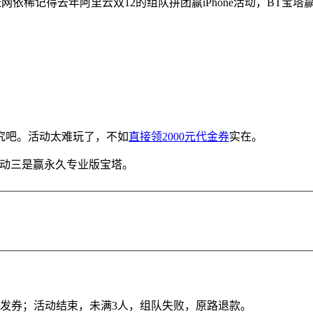
记得去年阿里云双12的组队拼团赢iPhone活动，BT宝塔赢Appl
究吧。活动太难玩了，不如
直接领2000元代金券
实在。
活动三是赢永久专业版宝塔。
即发券；活动结束，未满3人，组队失败，原路退款。