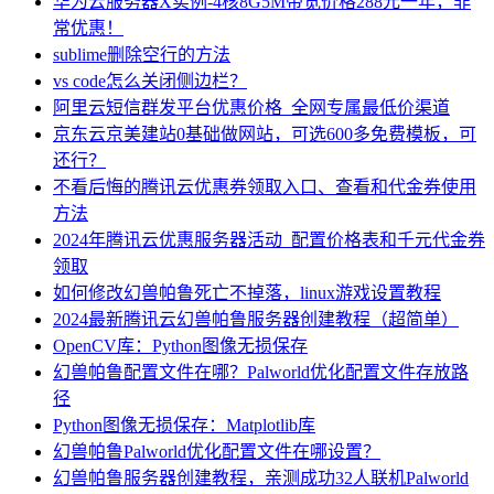
华为云服务器X实例-4核8G5M带宽价格288元一年，非
常优惠！
sublime删除空行的方法
vs code怎么关闭侧边栏？
阿里云短信群发平台优惠价格_全网专属最低价渠道
京东云京美建站0基础做网站，可选600多免费模板，可
还行？
不看后悔的腾讯云优惠券领取入口、查看和代金券使用
方法
2024年腾讯云优惠服务器活动_配置价格表和千元代金券
领取
如何修改幻兽帕鲁死亡不掉落，linux游戏设置教程
2024最新腾讯云幻兽帕鲁服务器创建教程（超简单）
OpenCV库：Python图像无损保存
幻兽帕鲁配置文件在哪？Palworld优化配置文件存放路
径
Python图像无损保存：Matplotlib库
幻兽帕鲁Palworld优化配置文件在哪设置？
幻兽帕鲁服务器创建教程，亲测成功32人联机Palworld