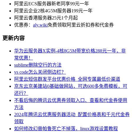
阿里云ECS服务器新老同享99元一年
阿里云企业2核4G5M服务器199元一年
阿里云香港服务器25元1个月起
优惠券：
aly.wiki
免费领取阿里云折扣券和代金券
更新内容
华为云服务器X实例-4核8G5M带宽价格288元一年，非
常优惠！
sublime删除空行的方法
vs code怎么关闭侧边栏？
阿里云短信群发平台优惠价格_全网专属最低价渠道
京东云京美建站0基础做网站，可选600多免费模板，可
还行？
不看后悔的腾讯云优惠券领取入口、查看和代金券使用
方法
2024年腾讯云优惠服务器活动_配置价格表和千元代金券
领取
如何修改幻兽帕鲁死亡不掉落，linux游戏设置教程