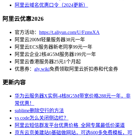
阿里云域名优惠口令（2024更新）
阿里云优惠2026
官方活动：
https://t.aliyun.com/U/FzmsXA
阿里云200M轻量服务器38元一年
阿里云ECS服务器新老同享99元一年
阿里云企业2核4G5M服务器199元一年
阿里云香港服务器25元1个月起
优惠券：
aly.wiki
免费领取阿里云折扣券和代金券
更新内容
华为云服务器X实例-4核8G5M带宽价格288元一年，非
常优惠！
sublime删除空行的方法
vs code怎么关闭侧边栏？
阿里云短信群发平台优惠价格_全网专属最低价渠道
京东云京美建站0基础做网站，可选600多免费模板，可