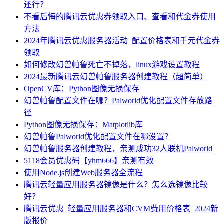
还行？
不看后悔的腾讯云优惠券领取入口、查看和代金券使用
方法
2024年腾讯云优惠服务器活动_配置价格表和千元代金券
领取
如何修改幻兽帕鲁死亡不掉落，linux游戏设置教程
2024最新腾讯云幻兽帕鲁服务器创建教程（超简单）
OpenCV库：Python图像无损保存
幻兽帕鲁配置文件在哪？Palworld优化配置文件存放路
径
Python图像无损保存：Matplotlib库
幻兽帕鲁Palworld优化配置文件在哪设置？
幻兽帕鲁服务器创建教程，亲测成功32人联机Palworld
5118会员优惠码【yhm666】亲测有效
使用Node.js创建Web服务器全流程
腾讯云轻量应用服务器镜像是什么？怎么选镜像比较
好？
腾讯云优惠_轻量应用服务器和CVM费用价格表_2024新
版报价