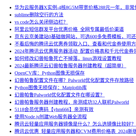
华为云服务器X实例-4核8G5M带宽价格288元一年，非
sublime删除空行的方法
vs code怎么关闭侧边栏？
阿里云短信群发平台优惠价格_全网专属最低价渠道
京东云京美建站0基础做网站，可选600多免费模板，可
不看后悔的腾讯云优惠券领取入口、查看和代金券使用方
2024年腾讯云优惠服务器活动_配置价格表和千元代金券
如何修改幻兽帕鲁死亡不掉落，linux游戏设置教程
2024最新腾讯云幻兽帕鲁服务器创建教程（超简单）
OpenCV库：Python图像无损保存
幻兽帕鲁配置文件在哪？Palworld优化配置文件存放路径
Python图像无损保存：Matplotlib库
幻兽帕鲁Palworld优化配置文件在哪设置？
幻兽帕鲁服务器创建教程，亲测成功32人联机Palworld
5118会员优惠码【yhm666】亲测有效
使用Node.js创建Web服务器全流程
腾讯云轻量应用服务器镜像是什么？怎么选镜像比较好？
腾讯云优惠_轻量应用服务器和CVM费用价格表_2024新