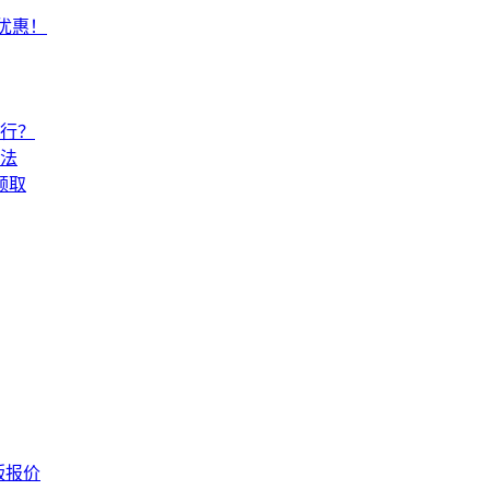
常优惠！
还行？
法
领取
版报价