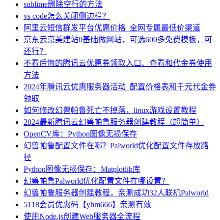
sublime删除空行的方法
vs code怎么关闭侧边栏？
阿里云短信群发平台优惠价格_全网专属最低价渠道
京东云京美建站0基础做网站，可选600多免费模板，可
还行？
不看后悔的腾讯云优惠券领取入口、查看和代金券使用
方法
2024年腾讯云优惠服务器活动_配置价格表和千元代金券
领取
如何修改幻兽帕鲁死亡不掉落，linux游戏设置教程
2024最新腾讯云幻兽帕鲁服务器创建教程（超简单）
OpenCV库：Python图像无损保存
幻兽帕鲁配置文件在哪？Palworld优化配置文件存放路
径
Python图像无损保存：Matplotlib库
幻兽帕鲁Palworld优化配置文件在哪设置？
幻兽帕鲁服务器创建教程，亲测成功32人联机Palworld
5118会员优惠码【yhm666】亲测有效
使用Node.js创建Web服务器全流程