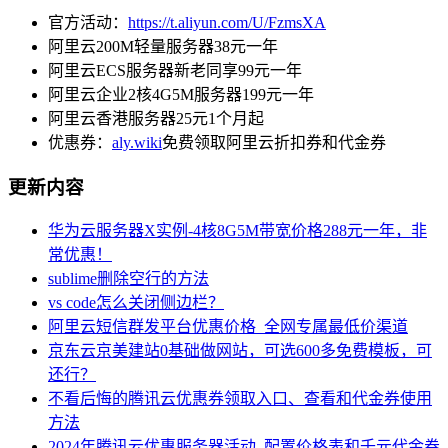
官方活动：
https://t.aliyun.com/U/FzmsXA
阿里云200M轻量服务器38元一年
阿里云ECS服务器新老同享99元一年
阿里云企业2核4G5M服务器199元一年
阿里云香港服务器25元1个月起
优惠券：
aly.wiki
免费领取阿里云折扣券和代金券
更新内容
华为云服务器X实例-4核8G5M带宽价格288元一年，非
常优惠！
sublime删除空行的方法
vs code怎么关闭侧边栏？
阿里云短信群发平台优惠价格_全网专属最低价渠道
京东云京美建站0基础做网站，可选600多免费模板，可
还行？
不看后悔的腾讯云优惠券领取入口、查看和代金券使用
方法
2024年腾讯云优惠服务器活动_配置价格表和千元代金券