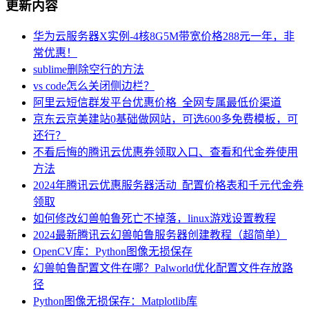
更新内容
华为云服务器X实例-4核8G5M带宽价格288元一年，非
常优惠！
sublime删除空行的方法
vs code怎么关闭侧边栏？
阿里云短信群发平台优惠价格_全网专属最低价渠道
京东云京美建站0基础做网站，可选600多免费模板，可
还行？
不看后悔的腾讯云优惠券领取入口、查看和代金券使用
方法
2024年腾讯云优惠服务器活动_配置价格表和千元代金券
领取
如何修改幻兽帕鲁死亡不掉落，linux游戏设置教程
2024最新腾讯云幻兽帕鲁服务器创建教程（超简单）
OpenCV库：Python图像无损保存
幻兽帕鲁配置文件在哪？Palworld优化配置文件存放路
径
Python图像无损保存：Matplotlib库