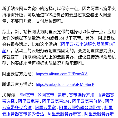
新手站长网认为宽带的选择可以保守一点，因为阿里云宽带支
持按需升级，可以通过ECS控制台的云监控来查看出入网流
量，不够再升级，支付差价即可。
综上，新手站长网认为阿里云宽带的选择可以保守一点，应用
允许的前提下尽量选择5M或者5M以下宽带。另外，阿里云也
会有很多活动，比如这个活动（
阿里云·云小站服务器优惠1折
起
），活动上的云服务器配置是固定的，变更配置优惠力度可
能就变了，所以购买活动上的云服务器，建议直接选择活动机
型，购买成功后再根据实际情况升降配即可。
阿里云官方活动：
https://t.aliyun.com/U/FzmsXA
腾讯云官方活动：
https://curl.qcloud.com/oRMoSucP
关键词：
5M宽带
,
公网宽带
,
宽带
,
宽带选择方法
,
服务器宽
带选择
,
阿里云宽带
,
阿里云宽带5M
,
阿里云宽带价格
,
阿里
云宽带多少合适
,
阿里云带宽
,
阿里云服务器公网带宽
,
阿里
云服务器宽带多少合适
,
阿里云服务器带宽
,
阿里云服务器带