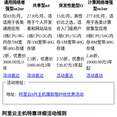
通用网络增
计算网络增强
共享型n4
突发性能型t5
强型sn2ne
型sn1ne
仅83元/月，
27.8元/月，适
15元/月，高性
277.8元/月，适
适用于各类
用于个人开发
价比之选，适
用于各类计算
通用应用
者和网站站长
合入门级用户
密集型应用
2核CPU/8G
1核CPU/2G内
1核CPU/1G内
8核CPU/16G内
内存/5M宽
存/1M宽带/40G
存/1M宽带/40G
存/8M宽带/40G
带/40G存储
存储
存储
存储
2折，优惠价
2.46折，
2.3折，优惠价
2.55折，优惠价
3000.00元/3
10000.00元3年
1000.00元3年
538.87元3年起
年
起
活动直达
活动直达
活动直达
活动直达
活动地址：
地址：
阿里云8月主机爆款限时抢优惠活动
阿里云主机特惠详细活动规则