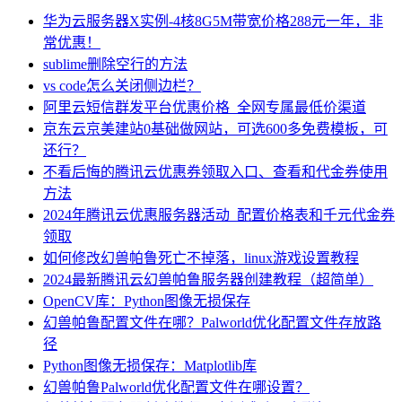
华为云服务器X实例-4核8G5M带宽价格288元一年，非
常优惠！
sublime删除空行的方法
vs code怎么关闭侧边栏？
阿里云短信群发平台优惠价格_全网专属最低价渠道
京东云京美建站0基础做网站，可选600多免费模板，可
还行？
不看后悔的腾讯云优惠券领取入口、查看和代金券使用
方法
2024年腾讯云优惠服务器活动_配置价格表和千元代金券
领取
如何修改幻兽帕鲁死亡不掉落，linux游戏设置教程
2024最新腾讯云幻兽帕鲁服务器创建教程（超简单）
OpenCV库：Python图像无损保存
幻兽帕鲁配置文件在哪？Palworld优化配置文件存放路
径
Python图像无损保存：Matplotlib库
幻兽帕鲁Palworld优化配置文件在哪设置？