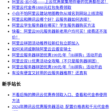
阿里云·云小站——上云优惠聚集地你要的优惠都在这！
阿里云代金券1888元红包免费领取
小白不怕阿里云建站地图教你从域名到网站上线流程
阿里云和腾讯云哪个好？云服务器如何选择？
阿里云学生服务器在哪买？学生服务器购买方法
快看：阿里云99元服务器新老用户均可买！续费还不涨
价！
阿里云拼团活动推荐拉新红包立即加入
如何关闭或删除阿里云云盾安骑士
阿里云服务器拼团优惠199元/年「Hi拼购」活动开启
阿里云双11优惠活动全攻略（不只是服务器拼团）
阿里云服务器拼团优惠199元/年「Hi拼购」活动开启
有没有便宜又好用的云服务器推荐？还真有
新手站长
不看后悔的腾讯云优惠券领取入口、查看和代金券使用
方法
2024年腾讯云优惠服务器活动_配置价格表和千元代金券