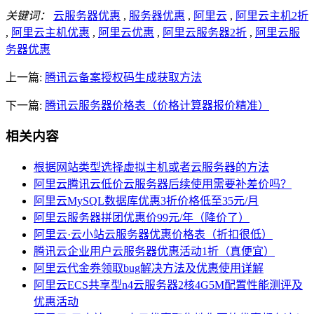
关键词：
云服务器优惠
,
服务器优惠
,
阿里云
,
阿里云主机2折
,
阿里云主机优惠
,
阿里云优惠
,
阿里云服务器2折
,
阿里云服
务器优惠
上一篇:
腾讯云备案授权码生成获取方法
下一篇:
腾讯云服务器价格表（价格计算器报价精准）
相关内容
根据网站类型选择虚拟主机或者云服务器的方法
阿里云腾讯云低价云服务器后续使用需要补差价吗？
阿里云MySQL数据库优惠3折价格低至35元/月
阿里云服务器拼团优惠价99元/年（降价了）
阿里云·云小站云服务器优惠价格表（折扣很低）
腾讯云企业用户云服务器优惠活动1折（真便宜）
阿里云代金券领取bug解决方法及优惠使用详解
阿里云ECS共享型n4云服务器2核4G5M配置性能测评及
优惠活动