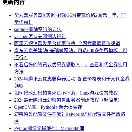
更新内容
华为云服务器X实例-4核8G5M带宽价格288元一年，非
常优惠！
sublime删除空行的方法
vs code怎么关闭侧边栏？
阿里云短信群发平台优惠价格_全网专属最低价渠道
京东云京美建站0基础做网站，可选600多免费模板，可
还行？
不看后悔的腾讯云优惠券领取入口、查看和代金券使用
方法
2024年腾讯云优惠服务器活动_配置价格表和千元代金券
领取
如何修改幻兽帕鲁死亡不掉落，linux游戏设置教程
2024最新腾讯云幻兽帕鲁服务器创建教程（超简单）
OpenCV库：Python图像无损保存
幻兽帕鲁配置文件在哪？Palworld优化配置文件存放路
径
Python图像无损保存：Matplotlib库