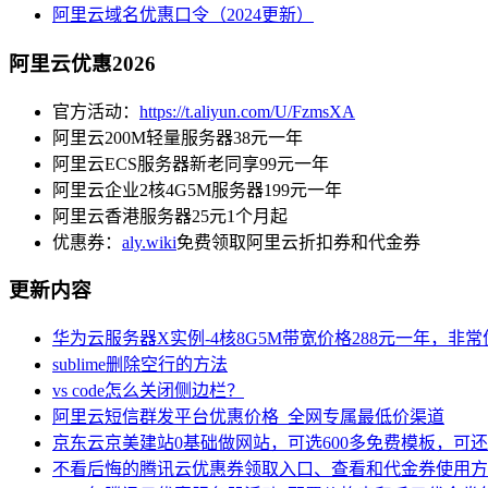
阿里云域名优惠口令（2024更新）
阿里云优惠2026
官方活动：
https://t.aliyun.com/U/FzmsXA
阿里云200M轻量服务器38元一年
阿里云ECS服务器新老同享99元一年
阿里云企业2核4G5M服务器199元一年
阿里云香港服务器25元1个月起
优惠券：
aly.wiki
免费领取阿里云折扣券和代金券
更新内容
华为云服务器X实例-4核8G5M带宽价格288元一年，非
sublime删除空行的方法
vs code怎么关闭侧边栏？
阿里云短信群发平台优惠价格_全网专属最低价渠道
京东云京美建站0基础做网站，可选600多免费模板，可
不看后悔的腾讯云优惠券领取入口、查看和代金券使用方