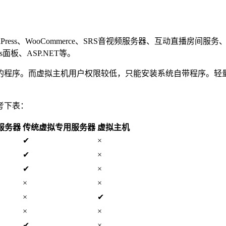
、WooCommerce、SRS音视频服务器、互动直播房间服务、Typecho、
ows面板、ASP.NET等。
的程序。而虚拟主机用户权限较低，只能安装系统自带程序。轻
考下表：
服务器
传统虚拟专用服务器
虚拟主机
✔
×
✔
×
✔
×
×
×
×
✔
×
×
✔
×