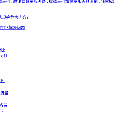
拟主机
,
腾讯云轻量服务器
,
虚拟主机和轻量服务器区别
,
轻量应
法规等危害内容？
TPS解决问题
对比
服务器
测评
月流量
价格表
下