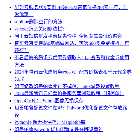
华为云服务器X实例-4核8G5M带宽价格288元一年，非
常优惠！
sublime删除空行的方法
vs code怎么关闭侧边栏？
阿里云短信群发平台优惠价格_全网专属最低价渠道
京东云京美建站0基础做网站，可选600多免费模板，可
还行？
不看后悔的腾讯云优惠券领取入口、查看和代金券使用
方法
2024年腾讯云优惠服务器活动_配置价格表和千元代金券
领取
如何修改幻兽帕鲁死亡不掉落，linux游戏设置教程
2024最新腾讯云幻兽帕鲁服务器创建教程（超简单）
OpenCV库：Python图像无损保存
幻兽帕鲁配置文件在哪？Palworld优化配置文件存放路
径
Python图像无损保存：Matplotlib库
幻兽帕鲁Palworld优化配置文件在哪设置？