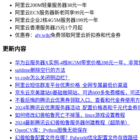
阿里云200M轻量服务器38元一年
阿里云ECS服务器新老同享99元一年
阿里云企业2核4G5M服务器199元一年
阿里云香港服务器25元1个月起
优惠券：
aly.wiki
免费领取阿里云折扣券和代金券
更新内容
华为云服务器X实例-4核8G5M带宽价格288元一年，非
sublime删除空行的方法
vs code怎么关闭侧边栏？
阿里云短信群发平台优惠价格_全网专属最低价渠道
京东云京美建站0基础做网站，可选600多免费模板，可
不看后悔的腾讯云优惠券领取入口、查看和代金券使用方
2024年腾讯云优惠服务器活动_配置价格表和千元代金券
如何修改幻兽帕鲁死亡不掉落，linux游戏设置教程
2024最新腾讯云幻兽帕鲁服务器创建教程（超简单）
OpenCV库：Python图像无损保存
幻兽帕鲁配置文件在哪？Palworld优化配置文件存放路径