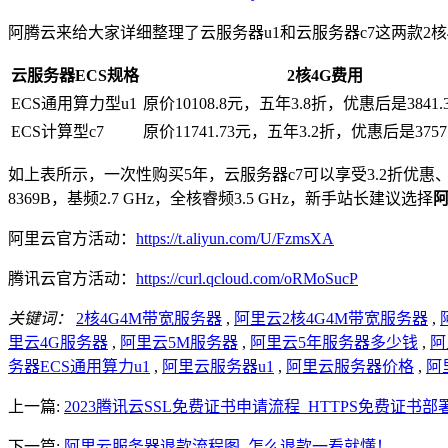
阿腾云来给大家详细整理了云服务器u1和云服务器c7这两款2核
云服务器ECS规格
2核4G费用
ECS通用算力型u1
原价10108.8元，五年3.8折，优惠后是3841.
ECS计算型c7
原价11741.73元，五年3.2折，优惠后是3757
如上表所示，一次性购买5年，云服务器c7可以享受3.2折优惠、云服务器
8369B，基频2.7 GHz，全核睿频3.5 GHz，新手站长建议选择
阿
阿里云官方活动：
https://t.aliyun.com/U/FzmsXA
腾讯云官方活动：
https://curl.qcloud.com/oRMoSucP
关键词：
2核4G4M带宽服务器
,
阿里云2核4G4M带宽服务器
,
里云4G服务器
,
阿里云5M服务器
,
阿里云5年服务器多少钱
,
阿
务器ECS通用算力u1
,
阿里云服务器u1
,
阿里云服务器价格
,
阿
上一篇:
2023腾讯云SSL免费证书申请流程_HTTPS免费证书部
下一篇:
阿里云服务器退款流程图_怎么退款一看就懂！