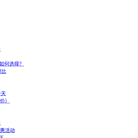
量
别如何选择？
对比
一天
报价）
量
优惠活动
下