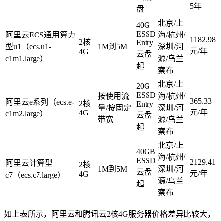
5年
盘
北京/上
40G
ESSD
阿里云ECS通用算力
海/杭州/
1182.98
2核
Entry
型u1（ecs.u1-
1M到5M
深圳/河
元/年
4G
云盘
c1m1.large）
源/乌兰
起
察布
北京/上
20G
ESSD
按使用流
海/杭州/
365.33
阿里云e系列（ecs.e-
2核
Entry
量/按固定
深圳/河
元/年
4G
c1m2.large）
云盘
带宽
源/乌兰
起
察布
北京/上
40GB
海/杭州/
ESSD
2129.41
阿里云计算型
2核
1M到5M
深圳/河
云盘
元/年
4G
c7（ecs.c7.large）
源/乌兰
起
察布
如上表所示，阿里云和腾讯云2核4G服务器价格差异比较大，