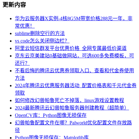
更新内容
华为云服务器X实例-4核8G5M带宽价格288元一年，非
常优惠！
sublime删除空行的方法
vs code怎么关闭侧边栏？
阿里云短信群发平台优惠价格_全网专属最低价渠道
京东云京美建站0基础做网站，可选600多免费模板，可
还行？
不看后悔的腾讯云优惠券领取入口、查看和代金券使用
方法
2024年腾讯云优惠服务器活动_配置价格表和千元代金券
领取
如何修改幻兽帕鲁死亡不掉落，linux游戏设置教程
2024最新腾讯云幻兽帕鲁服务器创建教程（超简单）
OpenCV库：Python图像无损保存
幻兽帕鲁配置文件在哪？Palworld优化配置文件存放路
径
Python图像无损保存：Matplotlib库