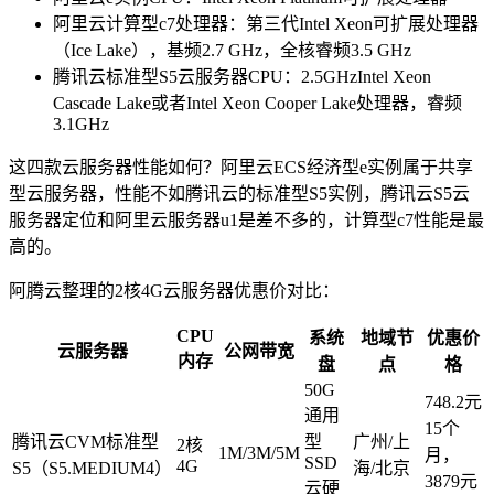
阿里云计算型c7处理器：第三代Intel Xeon可扩展处理器
（Ice Lake），基频2.7 GHz，全核睿频3.5 GHz
腾讯云标准型S5云服务器CPU：2.5GHzIntel Xeon
Cascade Lake或者Intel Xeon Cooper Lake处理器，睿频
3.1GHz
这四款云服务器性能如何？阿里云ECS经济型e实例属于共享
型云服务器，性能不如腾讯云的标准型S5实例，腾讯云S5云
服务器定位和阿里云服务器u1是差不多的，计算型c7性能是最
高的。
阿腾云整理的2核4G云服务器优惠价对比：
CPU
系统
地域节
优惠价
云服务器
公网带宽
内存
盘
点
格
50G
748.2元
通用
15个
腾讯云CVM标准型
型
广州/上
2核
1M/3M/5M
月，
SSD
4G
S5（S5.MEDIUM4）
海/北京
3879元
云硬