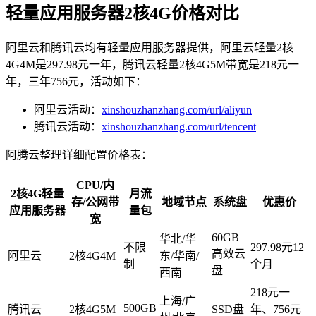
轻量应用服务器2核4G价格对比
阿里云和腾讯云均有轻量应用服务器提供，阿里云轻量2核
4G4M是297.98元一年，腾讯云轻量2核4G5M带宽是218元一
年，三年756元，活动如下：
阿里云活动：
xinshouzhanzhang.com/url/aliyun
腾讯云活动：
xinshouzhanzhang.com/url/tencent
阿腾云整理详细配置价格表：
CPU/内
2核4G轻量
月流
存/公网带
地域节点
系统盘
优惠价
应用服务器
量包
宽
60GB
华北/华
不限
297.98元12
高效云
阿里云
2核4G4M
东/华南/
制
个月
盘
西南
218元一
上海/广
500GB
腾讯云
2核4G5M
SSD盘
年、756元