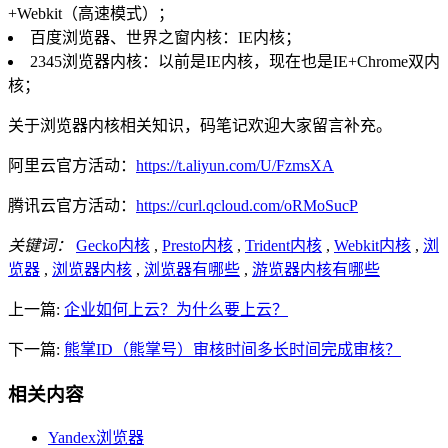
+Webkit（高速模式）；
百度浏览器、世界之窗内核：IE内核；
2345浏览器内核：以前是IE内核，现在也是IE+Chrome双内
核；
关于浏览器内核相关知识，码笔记欢迎大家留言补充。
阿里云官方活动：
https://t.aliyun.com/U/FzmsXA
腾讯云官方活动：
https://curl.qcloud.com/oRMoSucP
关键词：
Gecko内核
,
Presto内核
,
Trident内核
,
Webkit内核
,
浏
览器
,
浏览器内核
,
浏览器有哪些
,
游览器内核有哪些
上一篇:
企业如何上云？为什么要上云？
下一篇:
熊掌ID（熊掌号）审核时间多长时间完成审核？
相关内容
Yandex浏览器