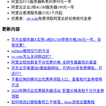
阿里云ECS服务器新老同享99元一年
阿里云企业2核4G5M服务器199元一年
阿里云香港服务器25元1个月起
优惠券：
aly.wiki
免费领取阿里云折扣券和代金券
更新内容
华为云服务器X实例-4核8G5M带宽价格288元一年，非
常优惠！
sublime删除空行的方法
vs code怎么关闭侧边栏？
阿里云短信群发平台优惠价格_全网专属最低价渠道
京东云京美建站0基础做网站，可选600多免费模板，可
还行？
不看后悔的腾讯云优惠券领取入口、查看和代金券使用
方法
2024年腾讯云优惠服务器活动_配置价格表和千元代金券
领取
如何修改幻兽帕鲁死亡不掉落，linux游戏设置教程