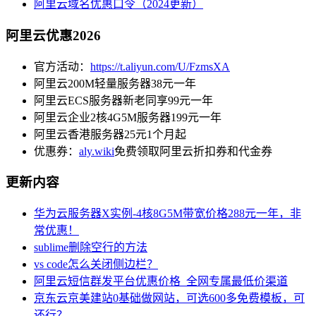
阿里云域名优惠口令（2024更新）
阿里云优惠2026
官方活动：
https://t.aliyun.com/U/FzmsXA
阿里云200M轻量服务器38元一年
阿里云ECS服务器新老同享99元一年
阿里云企业2核4G5M服务器199元一年
阿里云香港服务器25元1个月起
优惠券：
aly.wiki
免费领取阿里云折扣券和代金券
更新内容
华为云服务器X实例-4核8G5M带宽价格288元一年，非
常优惠！
sublime删除空行的方法
vs code怎么关闭侧边栏？
阿里云短信群发平台优惠价格_全网专属最低价渠道
京东云京美建站0基础做网站，可选600多免费模板，可
还行？