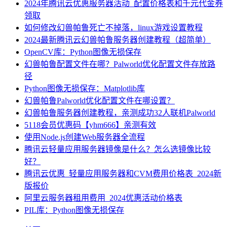
2024年腾讯云优惠服务器活动_配置价格表和千元代金券
领取
如何修改幻兽帕鲁死亡不掉落，linux游戏设置教程
2024最新腾讯云幻兽帕鲁服务器创建教程（超简单）
OpenCV库：Python图像无损保存
幻兽帕鲁配置文件在哪？Palworld优化配置文件存放路
径
Python图像无损保存：Matplotlib库
幻兽帕鲁Palworld优化配置文件在哪设置？
幻兽帕鲁服务器创建教程，亲测成功32人联机Palworld
5118会员优惠码【yhm666】亲测有效
使用Node.js创建Web服务器全流程
腾讯云轻量应用服务器镜像是什么？怎么选镜像比较
好？
腾讯云优惠_轻量应用服务器和CVM费用价格表_2024新
版报价
阿里云服务器租用费用_2024优惠活动价格表
PIL库：Python图像无损保存