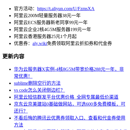
官方活动：
https://t.aliyun.com/U/FzmsXA
阿里云200M轻量服务器38元一年
阿里云ECS服务器新老同享99元一年
阿里云企业2核4G5M服务器199元一年
阿里云香港服务器25元1个月起
优惠券：
aly.wiki
免费领取阿里云折扣券和代金券
更新内容
华为云服务器X实例-4核8G5M带宽价格288元一年，非
常优惠！
sublime删除空行的方法
vs code怎么关闭侧边栏？
阿里云短信群发平台优惠价格_全网专属最低价渠道
京东云京美建站0基础做网站，可选600多免费模板，可
还行？
不看后悔的腾讯云优惠券领取入口、查看和代金券使用
方法