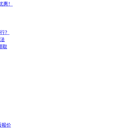
常优惠！
还行？
法
领取
版报价