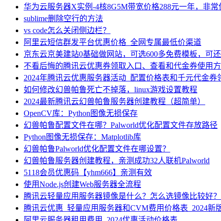
华为云服务器X实例-4核8G5M带宽价格288元一年，非
sublime删除空行的方法
vs code怎么关闭侧边栏？
阿里云短信群发平台优惠价格_全网专属最低价渠道
京东云京美建站0基础做网站，可选600多免费模板，可
不看后悔的腾讯云优惠券领取入口、查看和代金券使用方
2024年腾讯云优惠服务器活动_配置价格表和千元代金券
如何修改幻兽帕鲁死亡不掉落，linux游戏设置教程
2024最新腾讯云幻兽帕鲁服务器创建教程（超简单）
OpenCV库：Python图像无损保存
幻兽帕鲁配置文件在哪？Palworld优化配置文件存放路径
Python图像无损保存：Matplotlib库
幻兽帕鲁Palworld优化配置文件在哪设置？
幻兽帕鲁服务器创建教程，亲测成功32人联机Palworld
5118会员优惠码【yhm666】亲测有效
使用Node.js创建Web服务器全流程
腾讯云轻量应用服务器镜像是什么？怎么选镜像比较好？
腾讯云优惠_轻量应用服务器和CVM费用价格表_2024新
阿里云服务器租用费用_2024优惠活动价格表