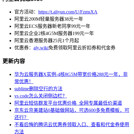
官方活动：
https://t.aliyun.com/U/FzmsXA
阿里云200M轻量服务器38元一年
阿里云ECS服务器新老同享99元一年
阿里云企业2核4G5M服务器199元一年
阿里云香港服务器25元1个月起
优惠券：
aly.wiki
免费领取阿里云折扣券和代金券
更新内容
华为云服务器X实例-4核8G5M带宽价格288元一年，非
常优惠！
sublime删除空行的方法
vs code怎么关闭侧边栏？
阿里云短信群发平台优惠价格_全网专属最低价渠道
京东云京美建站0基础做网站，可选600多免费模板，可
还行？
不看后悔的腾讯云优惠券领取入口、查看和代金券使用
方法