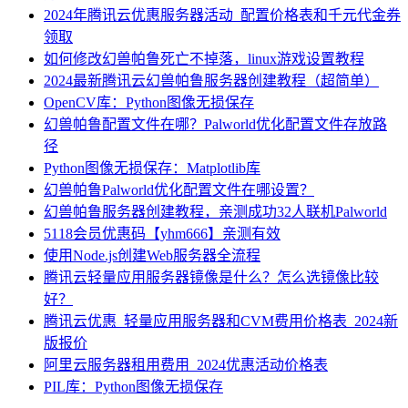
2024年腾讯云优惠服务器活动_配置价格表和千元代金券
领取
如何修改幻兽帕鲁死亡不掉落，linux游戏设置教程
2024最新腾讯云幻兽帕鲁服务器创建教程（超简单）
OpenCV库：Python图像无损保存
幻兽帕鲁配置文件在哪？Palworld优化配置文件存放路
径
Python图像无损保存：Matplotlib库
幻兽帕鲁Palworld优化配置文件在哪设置？
幻兽帕鲁服务器创建教程，亲测成功32人联机Palworld
5118会员优惠码【yhm666】亲测有效
使用Node.js创建Web服务器全流程
腾讯云轻量应用服务器镜像是什么？怎么选镜像比较
好？
腾讯云优惠_轻量应用服务器和CVM费用价格表_2024新
版报价
阿里云服务器租用费用_2024优惠活动价格表
PIL库：Python图像无损保存