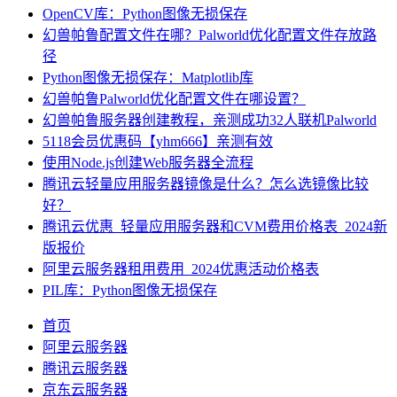
OpenCV库：Python图像无损保存
幻兽帕鲁配置文件在哪？Palworld优化配置文件存放路
径
Python图像无损保存：Matplotlib库
幻兽帕鲁Palworld优化配置文件在哪设置？
幻兽帕鲁服务器创建教程，亲测成功32人联机Palworld
5118会员优惠码【yhm666】亲测有效
使用Node.js创建Web服务器全流程
腾讯云轻量应用服务器镜像是什么？怎么选镜像比较
好？
腾讯云优惠_轻量应用服务器和CVM费用价格表_2024新
版报价
阿里云服务器租用费用_2024优惠活动价格表
PIL库：Python图像无损保存
首页
阿里云服务器
腾讯云服务器
京东云服务器