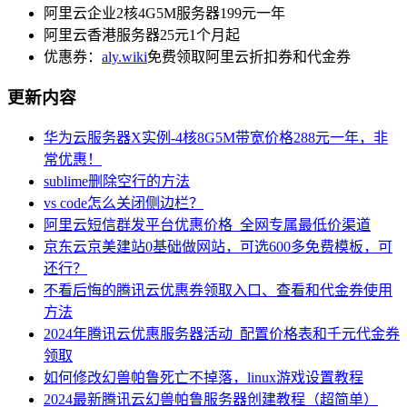
阿里云企业2核4G5M服务器199元一年
阿里云香港服务器25元1个月起
优惠券：
aly.wiki
免费领取阿里云折扣券和代金券
更新内容
华为云服务器X实例-4核8G5M带宽价格288元一年，非
常优惠！
sublime删除空行的方法
vs code怎么关闭侧边栏？
阿里云短信群发平台优惠价格_全网专属最低价渠道
京东云京美建站0基础做网站，可选600多免费模板，可
还行？
不看后悔的腾讯云优惠券领取入口、查看和代金券使用
方法
2024年腾讯云优惠服务器活动_配置价格表和千元代金券
领取
如何修改幻兽帕鲁死亡不掉落，linux游戏设置教程
2024最新腾讯云幻兽帕鲁服务器创建教程（超简单）