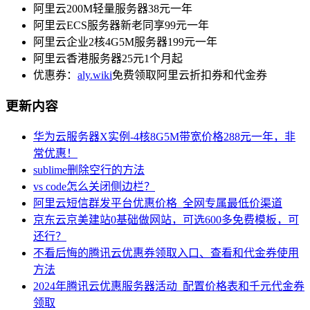
阿里云200M轻量服务器38元一年
阿里云ECS服务器新老同享99元一年
阿里云企业2核4G5M服务器199元一年
阿里云香港服务器25元1个月起
优惠券：
aly.wiki
免费领取阿里云折扣券和代金券
更新内容
华为云服务器X实例-4核8G5M带宽价格288元一年，非
常优惠！
sublime删除空行的方法
vs code怎么关闭侧边栏？
阿里云短信群发平台优惠价格_全网专属最低价渠道
京东云京美建站0基础做网站，可选600多免费模板，可
还行？
不看后悔的腾讯云优惠券领取入口、查看和代金券使用
方法
2024年腾讯云优惠服务器活动_配置价格表和千元代金券
领取