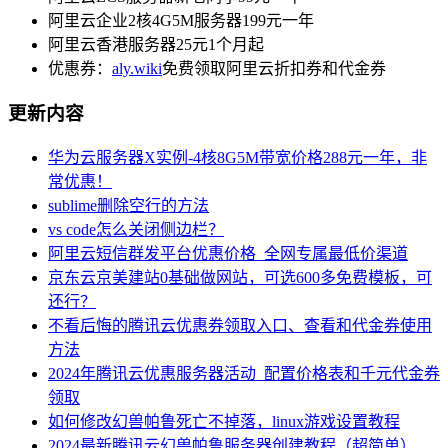
阿里云企业2核4G5M服务器199元一年
阿里云香港服务器25元1个月起
优惠券：
aly.wiki
免费领取阿里云折扣券和代金券
更新内容
华为云服务器X实例-4核8G5M带宽价格288元一年，非
常优惠！
sublime删除空行的方法
vs code怎么关闭侧边栏？
阿里云短信群发平台优惠价格_全网专属最低价渠道
京东云京美建站0基础做网站，可选600多免费模板，可
还行？
不看后悔的腾讯云优惠券领取入口、查看和代金券使用
方法
2024年腾讯云优惠服务器活动_配置价格表和千元代金券
领取
如何修改幻兽帕鲁死亡不掉落，linux游戏设置教程
2024最新腾讯云幻兽帕鲁服务器创建教程（超简单）