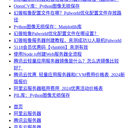
OpenCV库：Python图像无损保存
幻兽帕鲁配置文件在哪？Palworld优化配置文件存放路
径
Python图像无损保存：Matplotlib库
幻兽帕鲁Palworld优化配置文件在哪设置？
幻兽帕鲁服务器创建教程，亲测成功32人联机Palworld
5118会员优惠码【yhm666】亲测有效
使用Node.js创建Web服务器全流程
腾讯云轻量应用服务器镜像是什么？怎么选镜像比较
好？
腾讯云优惠_轻量应用服务器和CVM费用价格表_2024新
版报价
阿里云服务器租用费用_2024优惠活动价格表
PIL库：Python图像无损保存
首页
阿里云服务器
腾讯云服务器
京东云服务器