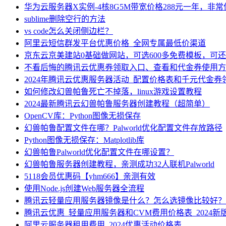
华为云服务器X实例-4核8G5M带宽价格288元一年，非
sublime删除空行的方法
vs code怎么关闭侧边栏？
阿里云短信群发平台优惠价格_全网专属最低价渠道
京东云京美建站0基础做网站，可选600多免费模板，可
不看后悔的腾讯云优惠券领取入口、查看和代金券使用方
2024年腾讯云优惠服务器活动_配置价格表和千元代金券
如何修改幻兽帕鲁死亡不掉落，linux游戏设置教程
2024最新腾讯云幻兽帕鲁服务器创建教程（超简单）
OpenCV库：Python图像无损保存
幻兽帕鲁配置文件在哪？Palworld优化配置文件存放路径
Python图像无损保存：Matplotlib库
幻兽帕鲁Palworld优化配置文件在哪设置？
幻兽帕鲁服务器创建教程，亲测成功32人联机Palworld
5118会员优惠码【yhm666】亲测有效
使用Node.js创建Web服务器全流程
腾讯云轻量应用服务器镜像是什么？怎么选镜像比较好？
腾讯云优惠_轻量应用服务器和CVM费用价格表_2024新
阿里云服务器租用费用_2024优惠活动价格表