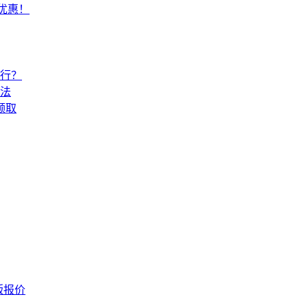
常优惠！
还行？
法
领取
版报价