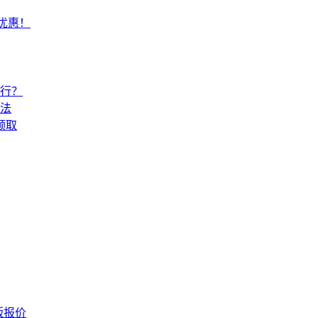
常优惠！
还行？
法
领取
版报价