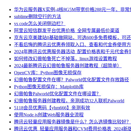
华为云服务器X实例-4核8G5M带宽价格288元一年，非
sublime删除空行的方法
vs code怎么关闭侧边栏？
阿里云短信群发平台优惠价格_全网专属最低价渠道
京东云京美建站0基础做网站，可选600多免费模板，可
不看后悔的腾讯云优惠券领取入口、查看和代金券使用方
2024年腾讯云优惠服务器活动_配置价格表和千元代金券
如何修改幻兽帕鲁死亡不掉落，linux游戏设置教程
2024最新腾讯云幻兽帕鲁服务器创建教程（超简单）
OpenCV库：Python图像无损保存
幻兽帕鲁配置文件在哪？Palworld优化配置文件存放路径
Python图像无损保存：Matplotlib库
幻兽帕鲁Palworld优化配置文件在哪设置？
幻兽帕鲁服务器创建教程，亲测成功32人联机Palworld
5118会员优惠码【yhm666】亲测有效
使用Node.js创建Web服务器全流程
腾讯云轻量应用服务器镜像是什么？怎么选镜像比较好？
腾讯云优惠_轻量应用服务器和CVM费用价格表_2024新