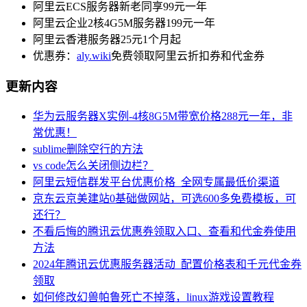
阿里云ECS服务器新老同享99元一年
阿里云企业2核4G5M服务器199元一年
阿里云香港服务器25元1个月起
优惠券：
aly.wiki
免费领取阿里云折扣券和代金券
更新内容
华为云服务器X实例-4核8G5M带宽价格288元一年，非
常优惠！
sublime删除空行的方法
vs code怎么关闭侧边栏？
阿里云短信群发平台优惠价格_全网专属最低价渠道
京东云京美建站0基础做网站，可选600多免费模板，可
还行？
不看后悔的腾讯云优惠券领取入口、查看和代金券使用
方法
2024年腾讯云优惠服务器活动_配置价格表和千元代金券
领取
如何修改幻兽帕鲁死亡不掉落，linux游戏设置教程