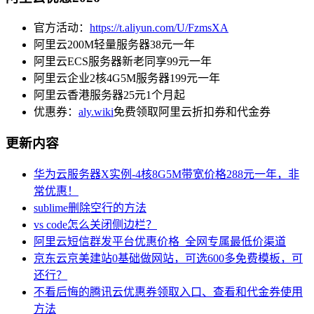
官方活动：
https://t.aliyun.com/U/FzmsXA
阿里云200M轻量服务器38元一年
阿里云ECS服务器新老同享99元一年
阿里云企业2核4G5M服务器199元一年
阿里云香港服务器25元1个月起
优惠券：
aly.wiki
免费领取阿里云折扣券和代金券
更新内容
华为云服务器X实例-4核8G5M带宽价格288元一年，非
常优惠！
sublime删除空行的方法
vs code怎么关闭侧边栏？
阿里云短信群发平台优惠价格_全网专属最低价渠道
京东云京美建站0基础做网站，可选600多免费模板，可
还行？
不看后悔的腾讯云优惠券领取入口、查看和代金券使用
方法