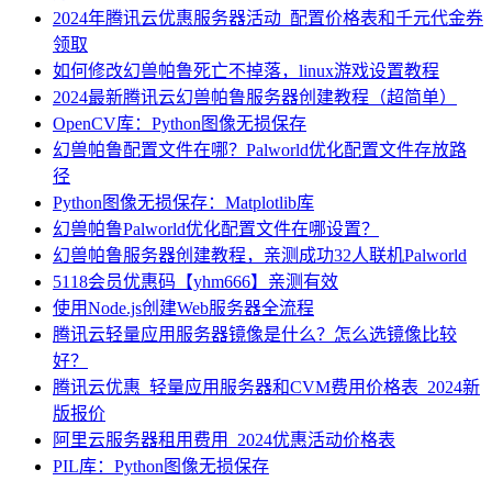
2024年腾讯云优惠服务器活动_配置价格表和千元代金券
领取
如何修改幻兽帕鲁死亡不掉落，linux游戏设置教程
2024最新腾讯云幻兽帕鲁服务器创建教程（超简单）
OpenCV库：Python图像无损保存
幻兽帕鲁配置文件在哪？Palworld优化配置文件存放路
径
Python图像无损保存：Matplotlib库
幻兽帕鲁Palworld优化配置文件在哪设置？
幻兽帕鲁服务器创建教程，亲测成功32人联机Palworld
5118会员优惠码【yhm666】亲测有效
使用Node.js创建Web服务器全流程
腾讯云轻量应用服务器镜像是什么？怎么选镜像比较
好？
腾讯云优惠_轻量应用服务器和CVM费用价格表_2024新
版报价
阿里云服务器租用费用_2024优惠活动价格表
PIL库：Python图像无损保存