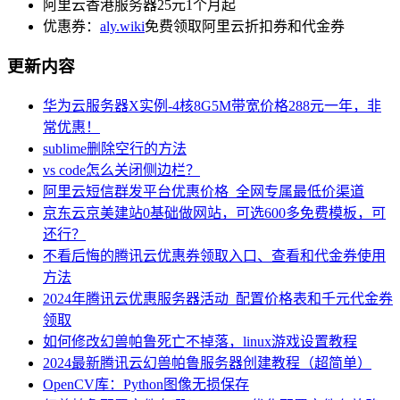
阿里云香港服务器25元1个月起
优惠券：
aly.wiki
免费领取阿里云折扣券和代金券
更新内容
华为云服务器X实例-4核8G5M带宽价格288元一年，非
常优惠！
sublime删除空行的方法
vs code怎么关闭侧边栏？
阿里云短信群发平台优惠价格_全网专属最低价渠道
京东云京美建站0基础做网站，可选600多免费模板，可
还行？
不看后悔的腾讯云优惠券领取入口、查看和代金券使用
方法
2024年腾讯云优惠服务器活动_配置价格表和千元代金券
领取
如何修改幻兽帕鲁死亡不掉落，linux游戏设置教程
2024最新腾讯云幻兽帕鲁服务器创建教程（超简单）
OpenCV库：Python图像无损保存