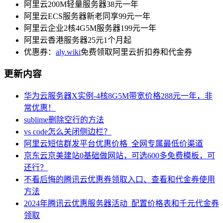
阿里云200M轻量服务器38元一年
阿里云ECS服务器新老同享99元一年
阿里云企业2核4G5M服务器199元一年
阿里云香港服务器25元1个月起
优惠券：
aly.wiki
免费领取阿里云折扣券和代金券
更新内容
华为云服务器X实例-4核8G5M带宽价格288元一年，非
常优惠！
sublime删除空行的方法
vs code怎么关闭侧边栏？
阿里云短信群发平台优惠价格_全网专属最低价渠道
京东云京美建站0基础做网站，可选600多免费模板，可
还行？
不看后悔的腾讯云优惠券领取入口、查看和代金券使用
方法
2024年腾讯云优惠服务器活动_配置价格表和千元代金券
领取