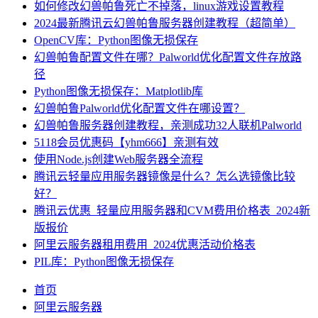
如何修改幻兽帕鲁死亡不掉落，linux游戏设置教程
2024最新腾讯云幻兽帕鲁服务器创建教程（超简单）
OpenCV库：Python图像无损保存
幻兽帕鲁配置文件在哪？Palworld优化配置文件存放路
径
Python图像无损保存：Matplotlib库
幻兽帕鲁Palworld优化配置文件在哪设置？
幻兽帕鲁服务器创建教程，亲测成功32人联机Palworld
5118会员优惠码【yhm666】亲测有效
使用Node.js创建Web服务器全流程
腾讯云轻量应用服务器镜像是什么？怎么选镜像比较
好？
腾讯云优惠_轻量应用服务器和CVM费用价格表_2024新
版报价
阿里云服务器租用费用_2024优惠活动价格表
PIL库：Python图像无损保存
首页
阿里云服务器