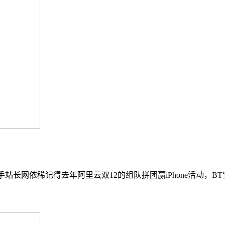
网依稀记得去年阿里云双12的组队拼团赢iPhone活动，BT宝塔赢Ap