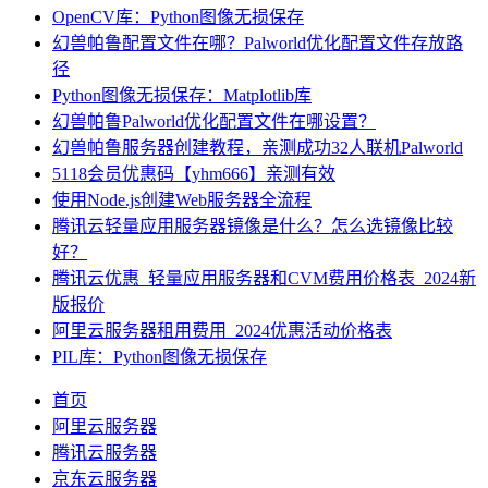
OpenCV库：Python图像无损保存
幻兽帕鲁配置文件在哪？Palworld优化配置文件存放路
径
Python图像无损保存：Matplotlib库
幻兽帕鲁Palworld优化配置文件在哪设置？
幻兽帕鲁服务器创建教程，亲测成功32人联机Palworld
5118会员优惠码【yhm666】亲测有效
使用Node.js创建Web服务器全流程
腾讯云轻量应用服务器镜像是什么？怎么选镜像比较
好？
腾讯云优惠_轻量应用服务器和CVM费用价格表_2024新
版报价
阿里云服务器租用费用_2024优惠活动价格表
PIL库：Python图像无损保存
首页
阿里云服务器
腾讯云服务器
京东云服务器