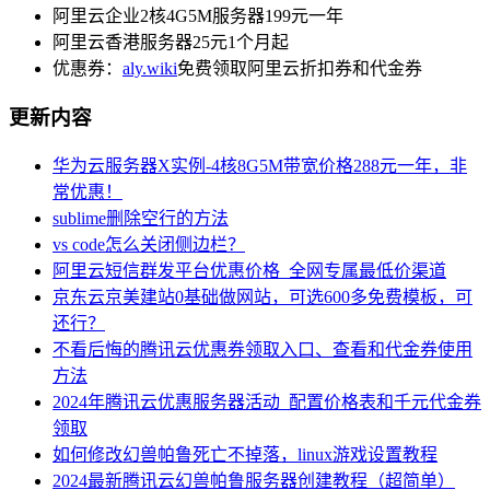
阿里云企业2核4G5M服务器199元一年
阿里云香港服务器25元1个月起
优惠券：
aly.wiki
免费领取阿里云折扣券和代金券
更新内容
华为云服务器X实例-4核8G5M带宽价格288元一年，非
常优惠！
sublime删除空行的方法
vs code怎么关闭侧边栏？
阿里云短信群发平台优惠价格_全网专属最低价渠道
京东云京美建站0基础做网站，可选600多免费模板，可
还行？
不看后悔的腾讯云优惠券领取入口、查看和代金券使用
方法
2024年腾讯云优惠服务器活动_配置价格表和千元代金券
领取
如何修改幻兽帕鲁死亡不掉落，linux游戏设置教程
2024最新腾讯云幻兽帕鲁服务器创建教程（超简单）