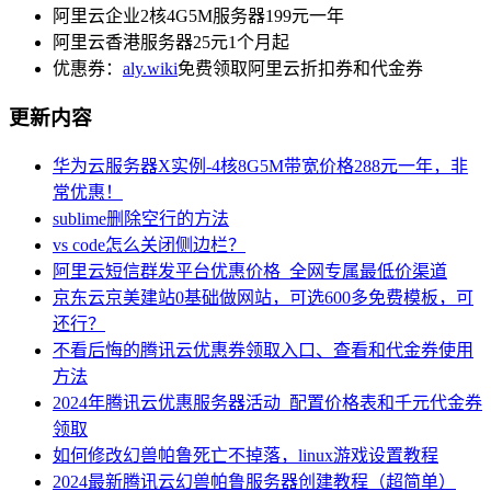
阿里云企业2核4G5M服务器199元一年
阿里云香港服务器25元1个月起
优惠券：
aly.wiki
免费领取阿里云折扣券和代金券
更新内容
华为云服务器X实例-4核8G5M带宽价格288元一年，非
常优惠！
sublime删除空行的方法
vs code怎么关闭侧边栏？
阿里云短信群发平台优惠价格_全网专属最低价渠道
京东云京美建站0基础做网站，可选600多免费模板，可
还行？
不看后悔的腾讯云优惠券领取入口、查看和代金券使用
方法
2024年腾讯云优惠服务器活动_配置价格表和千元代金券
领取
如何修改幻兽帕鲁死亡不掉落，linux游戏设置教程
2024最新腾讯云幻兽帕鲁服务器创建教程（超简单）