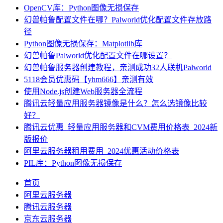
OpenCV库：Python图像无损保存
幻兽帕鲁配置文件在哪？Palworld优化配置文件存放路
径
Python图像无损保存：Matplotlib库
幻兽帕鲁Palworld优化配置文件在哪设置？
幻兽帕鲁服务器创建教程，亲测成功32人联机Palworld
5118会员优惠码【yhm666】亲测有效
使用Node.js创建Web服务器全流程
腾讯云轻量应用服务器镜像是什么？怎么选镜像比较
好？
腾讯云优惠_轻量应用服务器和CVM费用价格表_2024新
版报价
阿里云服务器租用费用_2024优惠活动价格表
PIL库：Python图像无损保存
首页
阿里云服务器
腾讯云服务器
京东云服务器