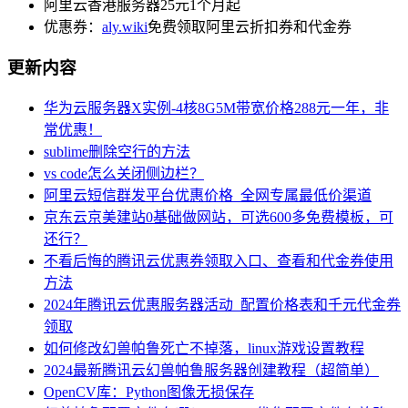
阿里云香港服务器25元1个月起
优惠券：
aly.wiki
免费领取阿里云折扣券和代金券
更新内容
华为云服务器X实例-4核8G5M带宽价格288元一年，非
常优惠！
sublime删除空行的方法
vs code怎么关闭侧边栏？
阿里云短信群发平台优惠价格_全网专属最低价渠道
京东云京美建站0基础做网站，可选600多免费模板，可
还行？
不看后悔的腾讯云优惠券领取入口、查看和代金券使用
方法
2024年腾讯云优惠服务器活动_配置价格表和千元代金券
领取
如何修改幻兽帕鲁死亡不掉落，linux游戏设置教程
2024最新腾讯云幻兽帕鲁服务器创建教程（超简单）
OpenCV库：Python图像无损保存