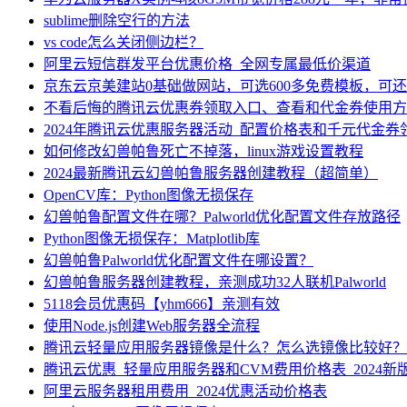
sublime删除空行的方法
vs code怎么关闭侧边栏？
阿里云短信群发平台优惠价格_全网专属最低价渠道
京东云京美建站0基础做网站，可选600多免费模板，可
不看后悔的腾讯云优惠券领取入口、查看和代金券使用方
2024年腾讯云优惠服务器活动_配置价格表和千元代金券
如何修改幻兽帕鲁死亡不掉落，linux游戏设置教程
2024最新腾讯云幻兽帕鲁服务器创建教程（超简单）
OpenCV库：Python图像无损保存
幻兽帕鲁配置文件在哪？Palworld优化配置文件存放路径
Python图像无损保存：Matplotlib库
幻兽帕鲁Palworld优化配置文件在哪设置？
幻兽帕鲁服务器创建教程，亲测成功32人联机Palworld
5118会员优惠码【yhm666】亲测有效
使用Node.js创建Web服务器全流程
腾讯云轻量应用服务器镜像是什么？怎么选镜像比较好？
腾讯云优惠_轻量应用服务器和CVM费用价格表_2024新
阿里云服务器租用费用_2024优惠活动价格表