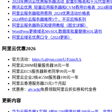
2024年腾讯云优惠服务器活动_配置价格表和千元代金券
腾讯云优惠_轻量应用服务器和CVM费用价格表_2024新
阿里云服务器租用费用_2024优惠活动价格表
2024特价云服务器推荐5个，不买后悔系列
阿里云服务器购买和使用教程（图文详解）
WordPress更换域名MySQL数据库批量替换SQL语句
阿里云域名优惠口令（2024更新）
阿里云优惠2026
官方活动：
https://t.aliyun.com/U/FzmsXA
阿里云200M轻量服务器38元一年
阿里云ECS服务器新老同享99元一年
阿里云企业2核4G5M服务器199元一年
阿里云香港服务器25元1个月起
优惠券：
aly.wiki
免费领取阿里云折扣券和代金券
更新内容
华为云服务器X实例-4核8G5M带宽价格288元一年，非