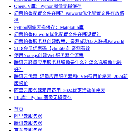
OpenCV库：Python图像无损保存
幻兽帕鲁配置文件在哪？Palworld优化配置文件存放路
径
Python图像无损保存：Matplotlib库
幻兽帕鲁Palworld优化配置文件在哪设置？
幻兽帕鲁服务器创建教程，亲测成功32人联机Palworld
5118会员优惠码【yhm666】亲测有效
使用Node.js创建Web服务器全流程
腾讯云轻量应用服务器镜像是什么？怎么选镜像比较
好？
腾讯云优惠_轻量应用服务器和CVM费用价格表_2024新
版报价
阿里云服务器租用费用_2024优惠活动价格表
PIL库：Python图像无损保存
首页
阿里云服务器
腾讯云服务器
京东云服务器