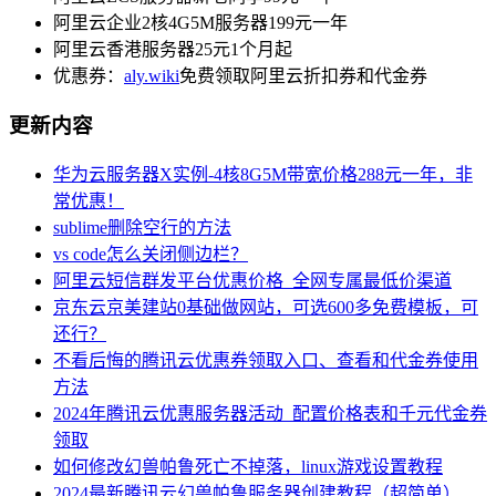
阿里云企业2核4G5M服务器199元一年
阿里云香港服务器25元1个月起
优惠券：
aly.wiki
免费领取阿里云折扣券和代金券
更新内容
华为云服务器X实例-4核8G5M带宽价格288元一年，非
常优惠！
sublime删除空行的方法
vs code怎么关闭侧边栏？
阿里云短信群发平台优惠价格_全网专属最低价渠道
京东云京美建站0基础做网站，可选600多免费模板，可
还行？
不看后悔的腾讯云优惠券领取入口、查看和代金券使用
方法
2024年腾讯云优惠服务器活动_配置价格表和千元代金券
领取
如何修改幻兽帕鲁死亡不掉落，linux游戏设置教程
2024最新腾讯云幻兽帕鲁服务器创建教程（超简单）