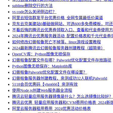
sublime删除空行的方法
vs code怎么关闭侧边栏？
阿里云短信群发平台优惠价格_全网专属最低价渠道
京东云京美建站0基础做网站，可选600多免费模板，可
不看后悔的腾讯云优惠券领取入口、查看和代金券使用方
2024年腾讯云优惠服务器活动_配置价格表和千元代金券
如何修改幻兽帕鲁死亡不掉落，linux游戏设置教程
2024最新腾讯云幻兽帕鲁服务器创建教程（超简单）
OpenCV库：Python图像无损保存
幻兽帕鲁配置文件在哪？Palworld优化配置文件存放路径
Python图像无损保存：Matplotlib库
幻兽帕鲁Palworld优化配置文件在哪设置？
幻兽帕鲁服务器创建教程，亲测成功32人联机Palworld
5118会员优惠码【yhm666】亲测有效
使用Node.js创建Web服务器全流程
腾讯云轻量应用服务器镜像是什么？怎么选镜像比较好？
腾讯云优惠_轻量应用服务器和CVM费用价格表_2024新
阿里云服务器租用费用_2024优惠活动价格表