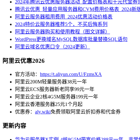
2024年腾讯云优惠服务器活动_配置价格表和千元代金券
腾讯云优惠_轻量应用服务器和CVM费用价格表_2024新
阿里云服务器租用费用_2024优惠活动价格表
2024特价云服务器推荐5个，不买后悔系列
阿里云服务器购买和使用教程（图文详解）
WordPress更换域名MySQL数据库批量替换SQL语句
阿里云域名优惠口令（2024更新）
阿里云优惠2026
官方活动：
https://t.aliyun.com/U/FzmsXA
阿里云200M轻量服务器38元一年
阿里云ECS服务器新老同享99元一年
阿里云企业2核4G5M服务器199元一年
阿里云香港服务器25元1个月起
优惠券：
aly.wiki
免费领取阿里云折扣券和代金券
更新内容
华为云服务器X实例-4核8G5M带宽价格288元一年，非