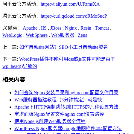
阿里云官方活动：
https://t.aliyun.com/U/FzmsXA
腾讯云官方活动：
https://curl.qcloud.com/oRMoSucP
关键词：
Apache
,
IIS
,
JBoss
,
Nginx
,
Resin
,
Tomcat
,
WebLogic
,
WebSphere
,
Web服务器
,
Zeus
上一篇:
如何自动site网站？SEO小工具自动site域名
下一篇:
WordPress插件不能引用css或js文件可能是由于
wp_head()导致的
相关内容
如何查询Nginx安装目录和nginx.conf配置文件目录
Web服务器搭建教程（3分钟搞定）就是快
Apache下HTTP强制跳转到HTTPS的几种设置方法
宝塔面板Nginx配置文件nginx.conf位置路径
使用Node.js创建Web服务器全流程
WordPress Nginx服务器Google地图插件404配置方法