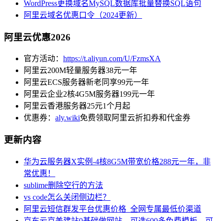
WordPress更换域名MySQL数据库批量替换SQL语句
阿里云域名优惠口令（2024更新）
阿里云优惠2026
官方活动：
https://t.aliyun.com/U/FzmsXA
阿里云200M轻量服务器38元一年
阿里云ECS服务器新老同享99元一年
阿里云企业2核4G5M服务器199元一年
阿里云香港服务器25元1个月起
优惠券：
aly.wiki
免费领取阿里云折扣券和代金券
更新内容
华为云服务器X实例-4核8G5M带宽价格288元一年，非
常优惠！
sublime删除空行的方法
vs code怎么关闭侧边栏？
阿里云短信群发平台优惠价格_全网专属最低价渠道
京东云京美建站0基础做网站，可选600多免费模板，可