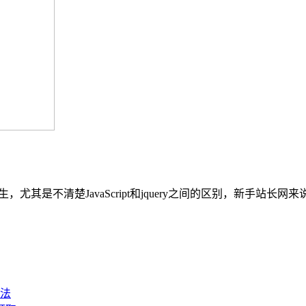
尤其是不清楚JavaScript和jquery之间的区别，新手站长网来说说html/cs
法