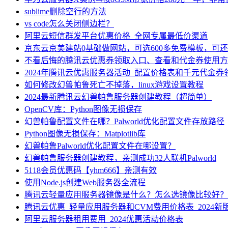
sublime删除空行的方法
vs code怎么关闭侧边栏？
阿里云短信群发平台优惠价格_全网专属最低价渠道
京东云京美建站0基础做网站，可选600多免费模板，可
不看后悔的腾讯云优惠券领取入口、查看和代金券使用方
2024年腾讯云优惠服务器活动_配置价格表和千元代金券
如何修改幻兽帕鲁死亡不掉落，linux游戏设置教程
2024最新腾讯云幻兽帕鲁服务器创建教程（超简单）
OpenCV库：Python图像无损保存
幻兽帕鲁配置文件在哪？Palworld优化配置文件存放路径
Python图像无损保存：Matplotlib库
幻兽帕鲁Palworld优化配置文件在哪设置？
幻兽帕鲁服务器创建教程，亲测成功32人联机Palworld
5118会员优惠码【yhm666】亲测有效
使用Node.js创建Web服务器全流程
腾讯云轻量应用服务器镜像是什么？怎么选镜像比较好？
腾讯云优惠_轻量应用服务器和CVM费用价格表_2024新
阿里云服务器租用费用_2024优惠活动价格表