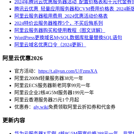
2024年腾讯云优惠服务器活动_配置价格表和千元代金券
腾讯云优惠_轻量应用服务器和CVM费用价格表_2024新
阿里云服务器租用费用_2024优惠活动价格表
2024特价云服务器推荐5个，不买后悔系列
阿里云服务器购买和使用教程（图文详解）
WordPress更换域名MySQL数据库批量替换SQL语句
阿里云域名优惠口令（2024更新）
阿里云优惠2026
官方活动：
https://t.aliyun.com/U/FzmsXA
阿里云200M轻量服务器38元一年
阿里云ECS服务器新老同享99元一年
阿里云企业2核4G5M服务器199元一年
阿里云香港服务器25元1个月起
优惠券：
aly.wiki
免费领取阿里云折扣券和代金券
更新内容
华为云服务器X实例-4核8G5M带宽价格288元一年，非