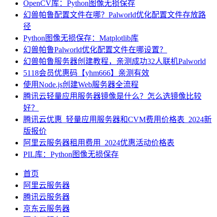
OpenCV库：Python图像无损保存
幻兽帕鲁配置文件在哪？Palworld优化配置文件存放路
径
Python图像无损保存：Matplotlib库
幻兽帕鲁Palworld优化配置文件在哪设置？
幻兽帕鲁服务器创建教程，亲测成功32人联机Palworld
5118会员优惠码【yhm666】亲测有效
使用Node.js创建Web服务器全流程
腾讯云轻量应用服务器镜像是什么？怎么选镜像比较
好？
腾讯云优惠_轻量应用服务器和CVM费用价格表_2024新
版报价
阿里云服务器租用费用_2024优惠活动价格表
PIL库：Python图像无损保存
首页
阿里云服务器
腾讯云服务器
京东云服务器