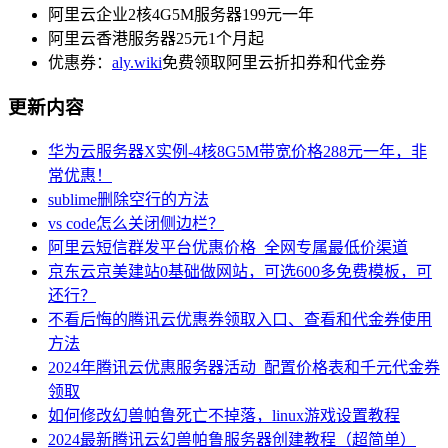
阿里云企业2核4G5M服务器199元一年
阿里云香港服务器25元1个月起
优惠券：
aly.wiki
免费领取阿里云折扣券和代金券
更新内容
华为云服务器X实例-4核8G5M带宽价格288元一年，非
常优惠！
sublime删除空行的方法
vs code怎么关闭侧边栏？
阿里云短信群发平台优惠价格_全网专属最低价渠道
京东云京美建站0基础做网站，可选600多免费模板，可
还行？
不看后悔的腾讯云优惠券领取入口、查看和代金券使用
方法
2024年腾讯云优惠服务器活动_配置价格表和千元代金券
领取
如何修改幻兽帕鲁死亡不掉落，linux游戏设置教程
2024最新腾讯云幻兽帕鲁服务器创建教程（超简单）