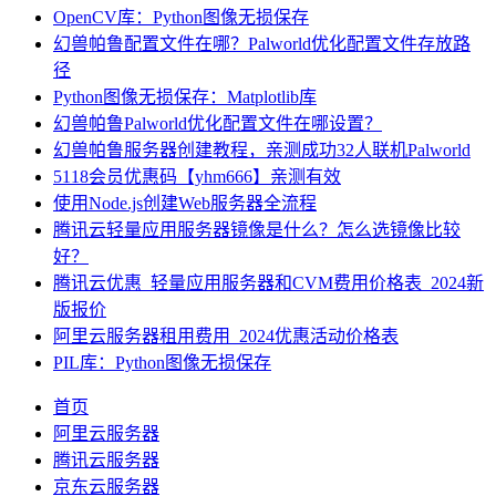
OpenCV库：Python图像无损保存
幻兽帕鲁配置文件在哪？Palworld优化配置文件存放路
径
Python图像无损保存：Matplotlib库
幻兽帕鲁Palworld优化配置文件在哪设置？
幻兽帕鲁服务器创建教程，亲测成功32人联机Palworld
5118会员优惠码【yhm666】亲测有效
使用Node.js创建Web服务器全流程
腾讯云轻量应用服务器镜像是什么？怎么选镜像比较
好？
腾讯云优惠_轻量应用服务器和CVM费用价格表_2024新
版报价
阿里云服务器租用费用_2024优惠活动价格表
PIL库：Python图像无损保存
首页
阿里云服务器
腾讯云服务器
京东云服务器