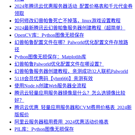
2024年腾讯云优惠服务器活动_配置价格表和千元代金券
领取
如何修改幻兽帕鲁死亡不掉落，linux游戏设置教程
2024最新腾讯云幻兽帕鲁服务器创建教程（超简单）
OpenCV库：Python图像无损保存
幻兽帕鲁配置文件在哪？Palworld优化配置文件存放路
径
Python图像无损保存：Matplotlib库
幻兽帕鲁Palworld优化配置文件在哪设置？
幻兽帕鲁服务器创建教程，亲测成功32人联机Palworld
5118会员优惠码【yhm666】亲测有效
使用Node.js创建Web服务器全流程
腾讯云轻量应用服务器镜像是什么？怎么选镜像比较
好？
腾讯云优惠_轻量应用服务器和CVM费用价格表_2024新
版报价
阿里云服务器租用费用_2024优惠活动价格表
PIL库：Python图像无损保存