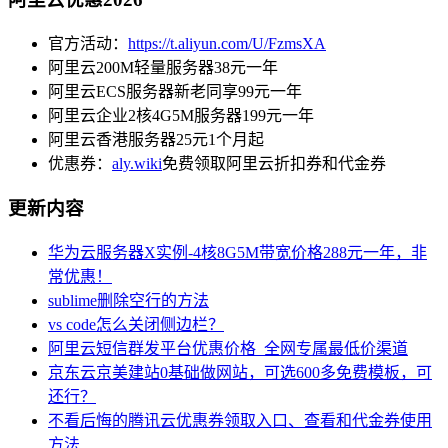
官方活动：
https://t.aliyun.com/U/FzmsXA
阿里云200M轻量服务器38元一年
阿里云ECS服务器新老同享99元一年
阿里云企业2核4G5M服务器199元一年
阿里云香港服务器25元1个月起
优惠券：
aly.wiki
免费领取阿里云折扣券和代金券
更新内容
华为云服务器X实例-4核8G5M带宽价格288元一年，非
常优惠！
sublime删除空行的方法
vs code怎么关闭侧边栏？
阿里云短信群发平台优惠价格_全网专属最低价渠道
京东云京美建站0基础做网站，可选600多免费模板，可
还行？
不看后悔的腾讯云优惠券领取入口、查看和代金券使用
方法