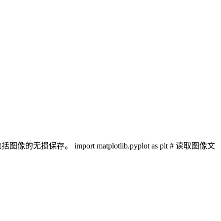
。 import matplotlib.pyplot as plt # 读取图像文