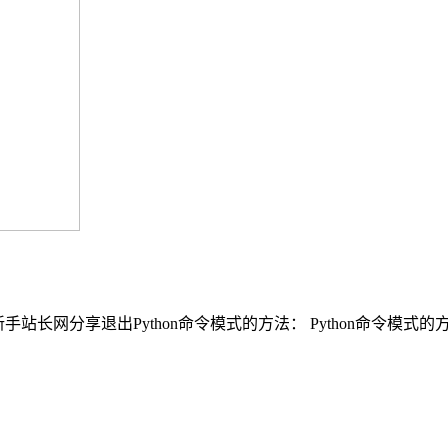
？新手站长网分享退出Python命令模式的方法： Python命令模式