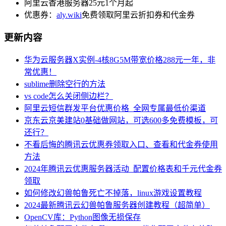
阿里云香港服务器25元1个月起
优惠券：
aly.wiki
免费领取阿里云折扣券和代金券
更新内容
华为云服务器X实例-4核8G5M带宽价格288元一年，非
常优惠！
sublime删除空行的方法
vs code怎么关闭侧边栏？
阿里云短信群发平台优惠价格_全网专属最低价渠道
京东云京美建站0基础做网站，可选600多免费模板，可
还行？
不看后悔的腾讯云优惠券领取入口、查看和代金券使用
方法
2024年腾讯云优惠服务器活动_配置价格表和千元代金券
领取
如何修改幻兽帕鲁死亡不掉落，linux游戏设置教程
2024最新腾讯云幻兽帕鲁服务器创建教程（超简单）
OpenCV库：Python图像无损保存