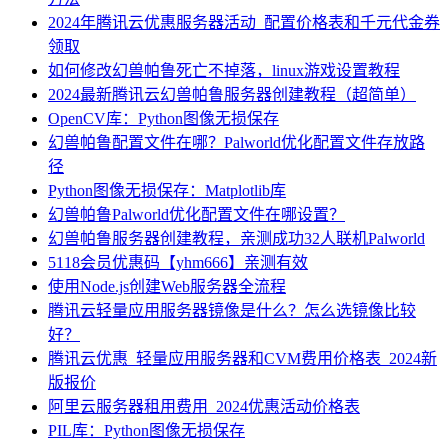
2024年腾讯云优惠服务器活动_配置价格表和千元代金券
领取
如何修改幻兽帕鲁死亡不掉落，linux游戏设置教程
2024最新腾讯云幻兽帕鲁服务器创建教程（超简单）
OpenCV库：Python图像无损保存
幻兽帕鲁配置文件在哪？Palworld优化配置文件存放路
径
Python图像无损保存：Matplotlib库
幻兽帕鲁Palworld优化配置文件在哪设置？
幻兽帕鲁服务器创建教程，亲测成功32人联机Palworld
5118会员优惠码【yhm666】亲测有效
使用Node.js创建Web服务器全流程
腾讯云轻量应用服务器镜像是什么？怎么选镜像比较
好？
腾讯云优惠_轻量应用服务器和CVM费用价格表_2024新
版报价
阿里云服务器租用费用_2024优惠活动价格表
PIL库：Python图像无损保存