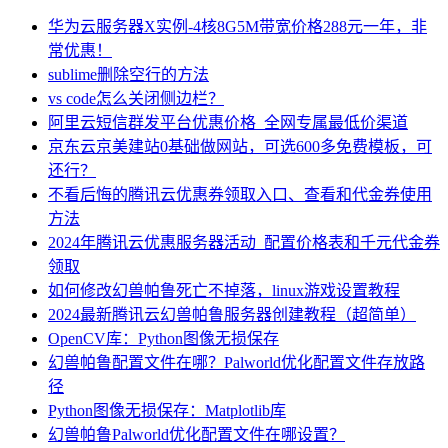
华为云服务器X实例-4核8G5M带宽价格288元一年，非
常优惠！
sublime删除空行的方法
vs code怎么关闭侧边栏？
阿里云短信群发平台优惠价格_全网专属最低价渠道
京东云京美建站0基础做网站，可选600多免费模板，可
还行？
不看后悔的腾讯云优惠券领取入口、查看和代金券使用
方法
2024年腾讯云优惠服务器活动_配置价格表和千元代金券
领取
如何修改幻兽帕鲁死亡不掉落，linux游戏设置教程
2024最新腾讯云幻兽帕鲁服务器创建教程（超简单）
OpenCV库：Python图像无损保存
幻兽帕鲁配置文件在哪？Palworld优化配置文件存放路
径
Python图像无损保存：Matplotlib库
幻兽帕鲁Palworld优化配置文件在哪设置？