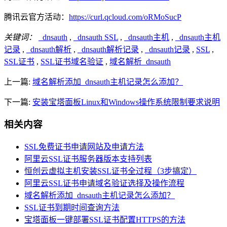
腾讯云官方活动：
https://curl.qcloud.com/oRMoSucP
关键词：
_dnsauth
,
_dnsauth SSL
,
_dnsauth主机
,
_dnsauth主机
记录
,
_dnsauth解析
,
_dnsauth解析记录
,
_dnsauth记录
,
SSL
,
SSL证书
,
SSL证书域名验证
,
域名解析_dnsauth
上一篇:
域名解析添加_dnsauth主机记录怎么添加？
下一篇:
安装宝塔面板Linux和Windows操作系统限制要求说明
相关内容
SSL免费证书申请网站及申请方法
阿里云SSL证书服务器版本支持列表
恒创云虚拟主机安装SSL证书全过程（3步搞定）
阿里云SSL证书申请域名验证选择及操作流程
域名解析添加_dnsauth主机记录怎么添加？
SSL证书到期时间查询方法
宝塔面板一键部署SSL证书配置HTTPS的方法