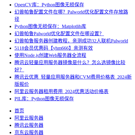
OpenCV库：Python图像无损保存
幻兽帕鲁配置文件在哪？Palworld优化配置文件存放路
径
Python图像无损保存：Matplotlib库
幻兽帕鲁Palworld优化配置文件在哪设置？
幻兽帕鲁服务器创建教程，亲测成功32人联机Palworld
5118会员优惠码【yhm666】亲测有效
使用Node.js创建Web服务器全流程
腾讯云轻量应用服务器镜像是什么？怎么选镜像比较
好？
腾讯云优惠_轻量应用服务器和CVM费用价格表_2024新
版报价
阿里云服务器租用费用_2024优惠活动价格表
PIL库：Python图像无损保存
首页
阿里云服务器
腾讯云服务器
京东云服务器