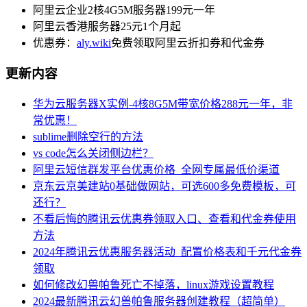
阿里云企业2核4G5M服务器199元一年
阿里云香港服务器25元1个月起
优惠券：
aly.wiki
免费领取阿里云折扣券和代金券
更新内容
华为云服务器X实例-4核8G5M带宽价格288元一年，非
常优惠！
sublime删除空行的方法
vs code怎么关闭侧边栏？
阿里云短信群发平台优惠价格_全网专属最低价渠道
京东云京美建站0基础做网站，可选600多免费模板，可
还行？
不看后悔的腾讯云优惠券领取入口、查看和代金券使用
方法
2024年腾讯云优惠服务器活动_配置价格表和千元代金券
领取
如何修改幻兽帕鲁死亡不掉落，linux游戏设置教程
2024最新腾讯云幻兽帕鲁服务器创建教程（超简单）