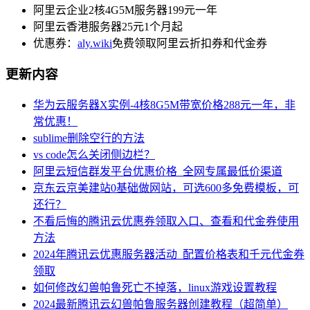
阿里云企业2核4G5M服务器199元一年
阿里云香港服务器25元1个月起
优惠券：
aly.wiki
免费领取阿里云折扣券和代金券
更新内容
华为云服务器X实例-4核8G5M带宽价格288元一年，非
常优惠！
sublime删除空行的方法
vs code怎么关闭侧边栏？
阿里云短信群发平台优惠价格_全网专属最低价渠道
京东云京美建站0基础做网站，可选600多免费模板，可
还行？
不看后悔的腾讯云优惠券领取入口、查看和代金券使用
方法
2024年腾讯云优惠服务器活动_配置价格表和千元代金券
领取
如何修改幻兽帕鲁死亡不掉落，linux游戏设置教程
2024最新腾讯云幻兽帕鲁服务器创建教程（超简单）