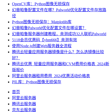
OpenCV库：Python图像无损保存
幻兽帕鲁配置文件在哪？Palworld优化配置文件存放路
径
Python图像无损保存：Matplotlib库
幻兽帕鲁Palworld优化配置文件在哪设置？
幻兽帕鲁服务器创建教程，亲测成功32人联机Palworld
5118会员优惠码【yhm666】亲测有效
使用Node.js创建Web服务器全流程
腾讯云轻量应用服务器镜像是什么？怎么选镜像比较
好？
腾讯云优惠_轻量应用服务器和CVM费用价格表_2024新
版报价
阿里云服务器租用费用_2024优惠活动价格表
PIL库：Python图像无损保存
首页
阿里云服务器
腾讯云服务器
京东云服务器