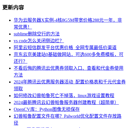
更新内容
华为云服务器X实例-4核8G5M带宽价格288元一年，非
常优惠！
sublime删除空行的方法
vs code怎么关闭侧边栏？
阿里云短信群发平台优惠价格_全网专属最低价渠道
京东云京美建站0基础做网站，可选600多免费模板，可
还行？
不看后悔的腾讯云优惠券领取入口、查看和代金券使用
方法
2024年腾讯云优惠服务器活动_配置价格表和千元代金券
领取
如何修改幻兽帕鲁死亡不掉落，linux游戏设置教程
2024最新腾讯云幻兽帕鲁服务器创建教程（超简单）
OpenCV库：Python图像无损保存
幻兽帕鲁配置文件在哪？Palworld优化配置文件存放路
径