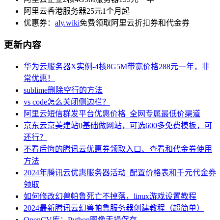
阿里云香港服务器25元1个月起
优惠券：
aly.wiki
免费领取阿里云折扣券和代金券
更新内容
华为云服务器X实例-4核8G5M带宽价格288元一年，非
常优惠！
sublime删除空行的方法
vs code怎么关闭侧边栏？
阿里云短信群发平台优惠价格_全网专属最低价渠道
京东云京美建站0基础做网站，可选600多免费模板，可
还行？
不看后悔的腾讯云优惠券领取入口、查看和代金券使用
方法
2024年腾讯云优惠服务器活动_配置价格表和千元代金券
领取
如何修改幻兽帕鲁死亡不掉落，linux游戏设置教程
2024最新腾讯云幻兽帕鲁服务器创建教程（超简单）
OpenCV库：Python图像无损保存