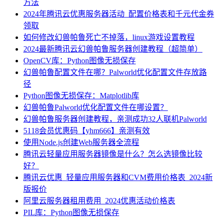
方法
2024年腾讯云优惠服务器活动_配置价格表和千元代金券
领取
如何修改幻兽帕鲁死亡不掉落，linux游戏设置教程
2024最新腾讯云幻兽帕鲁服务器创建教程（超简单）
OpenCV库：Python图像无损保存
幻兽帕鲁配置文件在哪？Palworld优化配置文件存放路
径
Python图像无损保存：Matplotlib库
幻兽帕鲁Palworld优化配置文件在哪设置？
幻兽帕鲁服务器创建教程，亲测成功32人联机Palworld
5118会员优惠码【yhm666】亲测有效
使用Node.js创建Web服务器全流程
腾讯云轻量应用服务器镜像是什么？怎么选镜像比较
好？
腾讯云优惠_轻量应用服务器和CVM费用价格表_2024新
版报价
阿里云服务器租用费用_2024优惠活动价格表
PIL库：Python图像无损保存