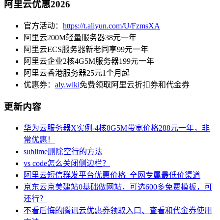
阿里云优惠2026
官方活动：
https://t.aliyun.com/U/FzmsXA
阿里云200M轻量服务器38元一年
阿里云ECS服务器新老同享99元一年
阿里云企业2核4G5M服务器199元一年
阿里云香港服务器25元1个月起
优惠券：
aly.wiki
免费领取阿里云折扣券和代金券
更新内容
华为云服务器X实例-4核8G5M带宽价格288元一年，非
常优惠！
sublime删除空行的方法
vs code怎么关闭侧边栏？
阿里云短信群发平台优惠价格_全网专属最低价渠道
京东云京美建站0基础做网站，可选600多免费模板，可
还行？
不看后悔的腾讯云优惠券领取入口、查看和代金券使用